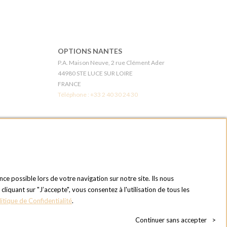
OPTIONS NANTES
P.A. Maison Neuve, 2 rue Clément Ader
44980 STE LUCE SUR LOIRE
FRANCE
Téléphone :
+33 2 40 30 24 30
6E
OPTIONS LES MUREAUX - PARIS OUEST
1 chemin du bois des remises
78130 LES MUREAUX
FRANCE
Téléphone :
+33 1 34 92 20 00
nce possible lors de votre navigation sur notre site. Ils nous
quant sur "J’accepte", vous consentez à l'utilisation de tous les
OPTIONS MC
litique de Confidentialité
.
du Touch
Eden Tower - 25 Boulevard de Belgique
98000 Monaco
Continuer sans accepter
>
MONACO