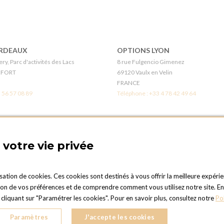
RDEAUX
OPTIONS LYON
ry, Parc d'activités des Lacs
8 rue Fulgencio Gimenez
EFORT
69120 Vaulx en Velin
FRANCE
 56 57 08 89
Téléphone :
+33 4 78 42 49 64
LÉANS
BOUTIQUE OPTIONS - PARIS 1
s
21 Rue gros
votre vie privée
en-Val
75016 PARIS
FRANCE
 38 41 12 96
Téléphone :
+33 1 42 24 11 00
isation de cookies. Ces cookies sont destinés à vous offrir la meilleure expérie
 de vos préférences et de comprendre comment vous utilisez notre site. En cli
UEN
OPTIONS TOULOUSE
liquant sur "Paramétrer les cookies". Pour en savoir plus, consultez notre
Po
er
6 rue Gaye Marie, ZAC de Saint-Martin 
nne-du-Rouvray
31300 Toulouse
Paramètres
J'accepte les cookies
FRANCE