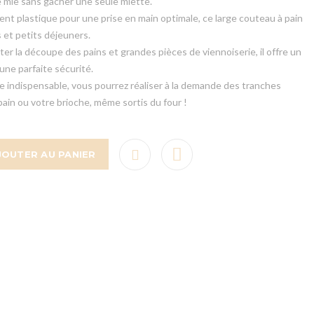
 mie sans gâcher une seule miette.
t plastique pour une prise en main optimale, ce large couteau à pain
ts et petits déjeuners.
ter la découpe des pains et grandes pièces de viennoiserie, il offre un
une parfaite sécurité.
e indispensable, vous pourrez réaliser à la demande des tranches
pain ou votre brioche, même sortis du four !
JOUTER AU PANIER