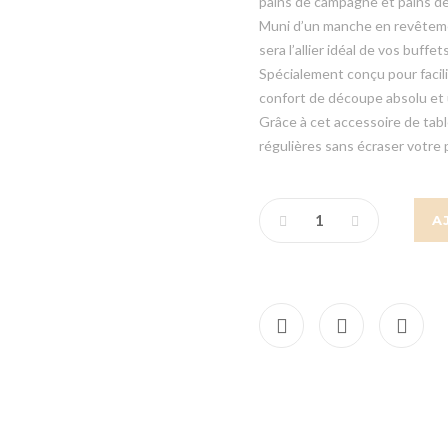
pains de campagne et pains de
Muni d’un manche en revêtemen
sera l’allier idéal de vos buffe
Spécialement conçu pour facili
confort de découpe absolu et 
Grâce à cet accessoire de tabl
régulières sans écraser votre 
A