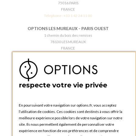
75016 PARIS
FRANCE
Téléphone :
+33 1 42 24 11 00
OPTIONS LES MUREAUX - PARIS OUEST
1 chemin du bois des remises
78130 LES MUREAUX
FRANCE
Téléphone :
+33 1 34 92 20 00
BOUTIQUE OPTIONS - PARIS 5E
5 quai de la tournelle
75005 Paris
respecte votre vie privée
FRANCE
Téléphone :
+33 1 58 30 81 63
En poursuivant votre navigation sur options.fr, vous acceptez
OPTIONS ROUEN
l’utilisation de cookies. Ces cookies sont destinés à vous offrir la
Rue du Clos Tellier
meilleure expérience possible lors de votre navigation sur notre
76800 Saint-Etienne-du-Rouvray
site. Ils nous permettent également de personnaliser votre
FRANCE
expérience en fonction de vos préférences et de comprendre
Téléphone :
+33 2 35 08 38 53