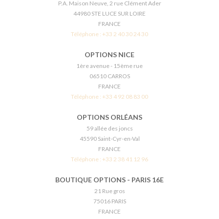
P.A. Maison Neuve, 2 rue Clément Ader
44980 STE LUCE SUR LOIRE
FRANCE
Téléphone :
+33 2 40 30 24 30
OPTIONS NICE
1ère avenue - 15ème rue
06510 CARROS
FRANCE
Téléphone :
+33 4 92 08 83 00
OPTIONS ORLÉANS
59 allée des joncs
45590 Saint-Cyr-en-Val
FRANCE
Téléphone :
+33 2 38 41 12 96
BOUTIQUE OPTIONS - PARIS 16E
21 Rue gros
75016 PARIS
FRANCE