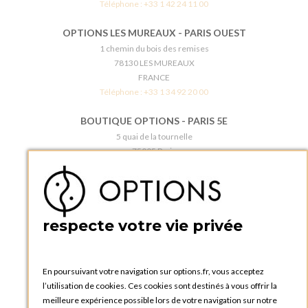
Téléphone :
+33 1 42 24 11 00
OPTIONS LES MUREAUX - PARIS OUEST
1 chemin du bois des remises
78130 LES MUREAUX
FRANCE
Téléphone :
+33 1 34 92 20 00
BOUTIQUE OPTIONS - PARIS 5E
5 quai de la tournelle
75005 Paris
FRANCE
Téléphone :
+33 1 58 30 81 63
OPTIONS ROUEN
respecte votre vie privée
Rue du Clos Tellier
76800 Saint-Etienne-du-Rouvray
FRANCE
Téléphone :
+33 2 35 08 38 53
En poursuivant votre navigation sur options.fr, vous acceptez
l’utilisation de cookies. Ces cookies sont destinés à vous offrir la
OPTIONS TOULOUSE
meilleure expérience possible lors de votre navigation sur notre