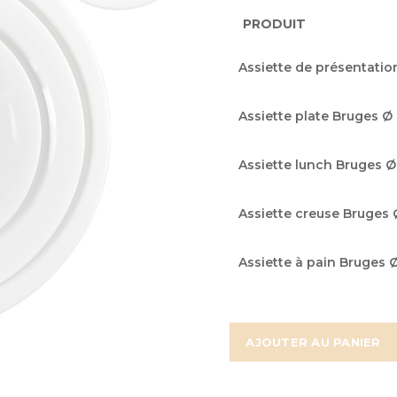
PRODUIT
Articles
Assiette de présentatio
du
produit
Assiette plate Bruges Ø
groupé
Assiette lunch Bruges 
Assiette creuse Bruges
Assiette à pain Bruges 
AJOUTER AU PANIER