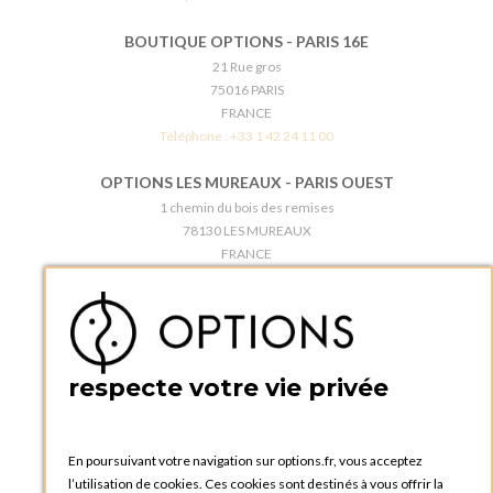
BOUTIQUE OPTIONS - PARIS 16E
21 Rue gros
75016 PARIS
FRANCE
Téléphone :
+33 1 42 24 11 00
OPTIONS LES MUREAUX - PARIS OUEST
1 chemin du bois des remises
78130 LES MUREAUX
FRANCE
Téléphone :
+33 1 34 92 20 00
BOUTIQUE OPTIONS - PARIS 5E
5 quai de la tournelle
75005 Paris
respecte votre vie privée
FRANCE
Téléphone :
+33 1 58 30 81 63
En poursuivant votre navigation sur options.fr, vous acceptez
OPTIONS ROUEN
l’utilisation de cookies. Ces cookies sont destinés à vous offrir la
Rue du Clos Tellier