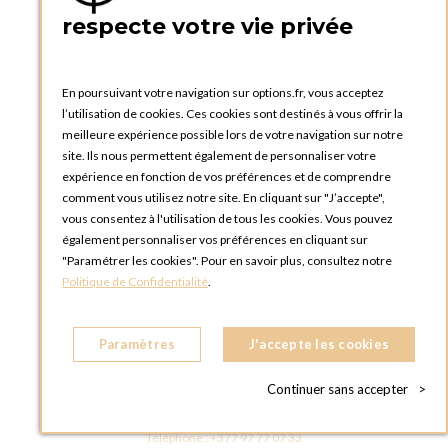
75005 Paris
respecte votre vie privée
FRANCE
Téléphone :
+33 1 58 30 81 63
En poursuivant votre navigation sur options.fr, vous acceptez
OPTIONS ROUEN
l’utilisation de cookies. Ces cookies sont destinés à vous offrir la
Rue du Clos Tellier
meilleure expérience possible lors de votre navigation sur notre
76800 Saint-Etienne-du-Rouvray
site. Ils nous permettent également de personnaliser votre
FRANCE
expérience en fonction de vos préférences et de comprendre
Téléphone :
+33 2 35 08 38 53
comment vous utilisez notre site. En cliquant sur "J’accepte",
vous consentez à l'utilisation de tous les cookies. Vous pouvez
OPTIONS TOULOUSE
également personnaliser vos préférences en cliquant sur
6 rue Gaye Marie, ZAC de Saint-Martin du Touch
"Paramétrer les cookies". Pour en savoir plus, consultez notre
31300 Toulouse
Politique de Confidentialité
.
FRANCE
Téléphone :
+33 5 34 25 11 00
Paramètres
J'accepte les cookies
OPTIONS MC
Eden Tower - 25 Boulevard de Belgique
Continuer sans accepter
>
98000 Monaco
MONACO
Téléphone :
+377 97 77 07 33