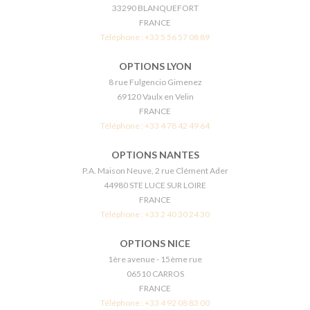
33290 BLANQUEFORT
FRANCE
Téléphone :
+33 5 56 57 08 89
OPTIONS LYON
8 rue Fulgencio Gimenez
69120 Vaulx en Velin
FRANCE
Téléphone :
+33 4 78 42 49 64
OPTIONS NANTES
P.A. Maison Neuve, 2 rue Clément Ader
44980 STE LUCE SUR LOIRE
FRANCE
Téléphone :
+33 2 40 30 24 30
OPTIONS NICE
1ère avenue - 15ème rue
06510 CARROS
FRANCE
Téléphone :
+33 4 92 08 83 00