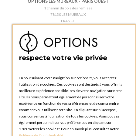
OPTIONS LES MUREAUX - PARIS OUEST
1 chemin du bois des remises
78130 LES MUREAUX
FRANCE
Téléphone :
+33 1 34 92 20 00
BOUTIQUE OPTIONS - PARIS 5E
5 quai de la tournelle
75005 Paris
respecte votre vie privée
FRANCE
Téléphone :
+33 1 58 30 81 63
En poursuivant votre navigation sur options.fr, vous acceptez
OPTIONS ROUEN
l’utilisation de cookies. Ces cookies sont destinés à vous offrir la
Rue du Clos Tellier
meilleure expérience possible lors de votre navigation sur notre
76800 Saint-Etienne-du-Rouvray
site. Ils nous permettent également de personnaliser votre
FRANCE
expérience en fonction de vos préférences et de comprendre
Téléphone :
+33 2 35 08 38 53
comment vous utilisez notre site. En cliquant sur "J’accepte",
vous consentez à l'utilisation de tous les cookies. Vous pouvez
OPTIONS TOULOUSE
également personnaliser vos préférences en cliquant sur
6 rue Gaye Marie, ZAC de Saint-Martin du Touch
"Paramétrer les cookies". Pour en savoir plus, consultez notre
31300 Toulouse
Politique de Confidentialité
.