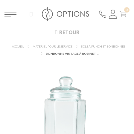
RETOUR
ACCUEIL
MATÉRIEL POUR LE SERVICE
BOLS À PUNCH ET BONBONNES
BONBONNE VINTAGE À ROBINET 20 X 17,5 H 40 CM 6,6 L SUR RÉHAUSSE