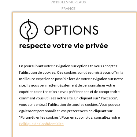
78130 LES MUREAUX
FRANCE
Téléphone :
+33 1 34 92 20 00
BOUTIQUE OPTIONS - PARIS 5E
5 quai de la tournelle
75005 Paris
respecte votre vie privée
FRANCE
Téléphone :
+33 1 58 30 81 63
En poursuivant votre navigation sur options.fr, vous acceptez
OPTIONS ROUEN
l’utilisation de cookies. Ces cookies sont destinés à vous offrir la
Rue du Clos Tellier
meilleure expérience possible lors de votre navigation sur notre
76800 Saint-Etienne-du-Rouvray
site. Ils nous permettent également de personnaliser votre
FRANCE
expérience en fonction de vos préférences et de comprendre
Téléphone :
+33 2 35 08 38 53
comment vous utilisez notre site. En cliquant sur "J’accepte",
vous consentez à l'utilisation de tous les cookies. Vous pouvez
OPTIONS TOULOUSE
également personnaliser vos préférences en cliquant sur
6 rue Gaye Marie, ZAC de Saint-Martin du Touch
"Paramétrer les cookies". Pour en savoir plus, consultez notre
31300 Toulouse
Politique de Confidentialité
.
FRANCE
Téléphone :
+33 5 34 25 11 00