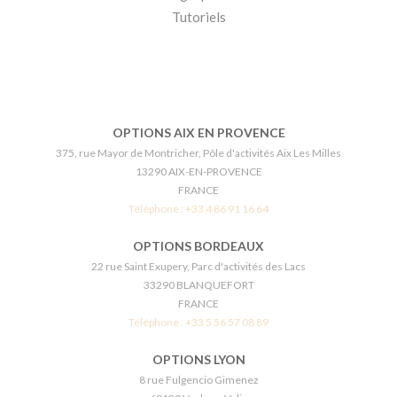
Tutoriels
OPTIONS AIX EN PROVENCE
375, rue Mayor de Montricher, Pôle d'activités Aix Les Milles
13290 AIX-EN-PROVENCE
FRANCE
Téléphone :
+33 4 86 91 16 64
OPTIONS BORDEAUX
22 rue Saint Exupery, Parc d'activités des Lacs
33290 BLANQUEFORT
FRANCE
Téléphone :
+33 5 56 57 08 89
OPTIONS LYON
8 rue Fulgencio Gimenez