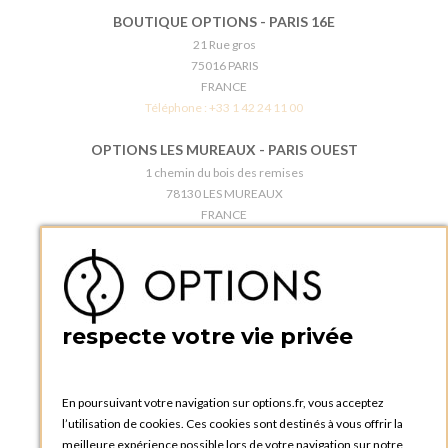
BOUTIQUE OPTIONS - PARIS 16E
21 Rue gros
75016 PARIS
FRANCE
Téléphone :
+33 1 42 24 11 00
OPTIONS LES MUREAUX - PARIS OUEST
1 chemin du bois des remises
78130 LES MUREAUX
FRANCE
Téléphone :
+33 1 34 92 20 00
BOUTIQUE OPTIONS - PARIS 5E
5 quai de la tournelle
75005 Paris
respecte votre vie privée
FRANCE
Téléphone :
+33 1 58 30 81 63
En poursuivant votre navigation sur options.fr, vous acceptez
OPTIONS ROUEN
l’utilisation de cookies. Ces cookies sont destinés à vous offrir la
Rue du Clos Tellier
meilleure expérience possible lors de votre navigation sur notre