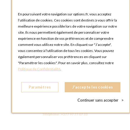
Téléphone :
+33 1 58 30 81 63
En poursuivant votre navigation sur options.fr, vous acceptez
OPTIONS ROUEN
l’utilisation de cookies. Ces cookies sont destinés à vous offrir la
Rue du Clos Tellier
meilleure expérience possible lors de votre navigation sur notre
76800 Saint-Etienne-du-Rouvray
site. Ils nous permettent également de personnaliser votre
FRANCE
expérience en fonction de vos préférences et de comprendre
Téléphone :
+33 2 35 08 38 53
comment vous utilisez notre site. En cliquant sur "J’accepte",
vous consentez à l'utilisation de tous les cookies. Vous pouvez
OPTIONS TOULOUSE
également personnaliser vos préférences en cliquant sur
6 rue Gaye Marie, ZAC de Saint-Martin du Touch
"Paramétrer les cookies". Pour en savoir plus, consultez notre
31300 Toulouse
Politique de Confidentialité
.
FRANCE
Téléphone :
+33 5 34 25 11 00
Paramètres
J'accepte les cookies
OPTIONS MC
Eden Tower - 25 Boulevard de Belgique
Continuer sans accepter
>
98000 Monaco
MONACO
Téléphone :
+377 97 77 07 33