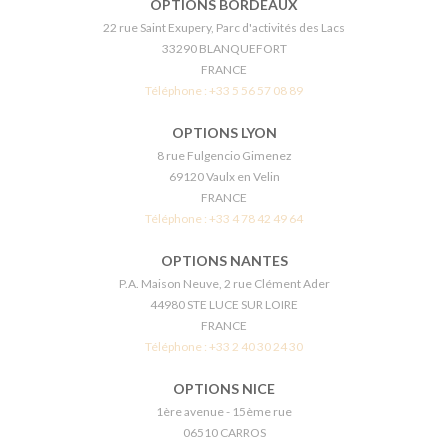
OPTIONS BORDEAUX
22 rue Saint Exupery, Parc d'activités des Lacs
33290 BLANQUEFORT
FRANCE
Téléphone :
+33 5 56 57 08 89
OPTIONS LYON
8 rue Fulgencio Gimenez
69120 Vaulx en Velin
FRANCE
Téléphone :
+33 4 78 42 49 64
OPTIONS NANTES
P.A. Maison Neuve, 2 rue Clément Ader
44980 STE LUCE SUR LOIRE
FRANCE
Téléphone :
+33 2 40 30 24 30
OPTIONS NICE
1ère avenue - 15ème rue
06510 CARROS