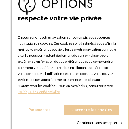
BOUTIQUE OPTIONS - PARIS 5E
5 quai de la tournelle
75005 Paris
respecte votre vie privée
FRANCE
Téléphone :
+33 1 58 30 81 63
En poursuivant votre navigation sur options.fr, vous acceptez
OPTIONS ROUEN
l’utilisation de cookies. Ces cookies sont destinés à vous offrir la
Rue du Clos Tellier
meilleure expérience possible lors de votre navigation sur notre
76800 Saint-Etienne-du-Rouvray
site. Ils nous permettent également de personnaliser votre
FRANCE
expérience en fonction de vos préférences et de comprendre
Téléphone :
+33 2 35 08 38 53
comment vous utilisez notre site. En cliquant sur "J’accepte",
vous consentez à l'utilisation de tous les cookies. Vous pouvez
OPTIONS TOULOUSE
également personnaliser vos préférences en cliquant sur
6 rue Gaye Marie, ZAC de Saint-Martin du Touch
"Paramétrer les cookies". Pour en savoir plus, consultez notre
31300 Toulouse
Politique de Confidentialité
.
FRANCE
Téléphone :
+33 5 34 25 11 00
Paramètres
J'accepte les cookies
OPTIONS MC
Eden Tower - 25 Boulevard de Belgique
Continuer sans accepter
>
98000 Monaco