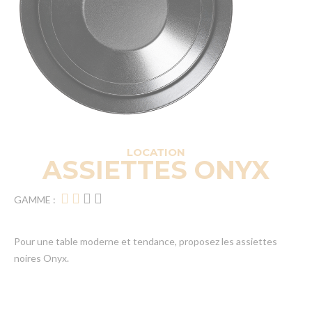
LOCATION
ASSIETTES ONYX
GAMME :
Pour une table moderne et tendance, proposez les assiettes
noires Onyx.
Articles