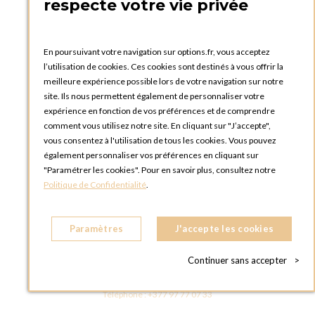
respecte votre vie privée
FRANCE
Téléphone :
+33 1 58 30 81 63
En poursuivant votre navigation sur options.fr, vous acceptez
OPTIONS ROUEN
l’utilisation de cookies. Ces cookies sont destinés à vous offrir la
Rue du Clos Tellier
meilleure expérience possible lors de votre navigation sur notre
76800 Saint-Etienne-du-Rouvray
site. Ils nous permettent également de personnaliser votre
FRANCE
expérience en fonction de vos préférences et de comprendre
Téléphone :
+33 2 35 08 38 53
comment vous utilisez notre site. En cliquant sur "J’accepte",
vous consentez à l'utilisation de tous les cookies. Vous pouvez
OPTIONS TOULOUSE
également personnaliser vos préférences en cliquant sur
6 rue Gaye Marie, ZAC de Saint-Martin du Touch
"Paramétrer les cookies". Pour en savoir plus, consultez notre
31300 Toulouse
Politique de Confidentialité
.
FRANCE
Téléphone :
+33 5 34 25 11 00
Paramètres
J'accepte les cookies
OPTIONS MC
Eden Tower - 25 Boulevard de Belgique
Continuer sans accepter
>
98000 Monaco
MONACO
Téléphone :
+377 97 77 07 33