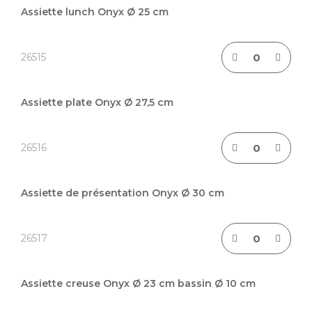
du
Assiette lunch Onyx Ø 25 cm
produit
groupé
26515
Assiette plate Onyx Ø 27,5 cm
26516
Assiette de présentation Onyx Ø 30 cm
26517
Assiette creuse Onyx Ø 23 cm bassin Ø 10 cm