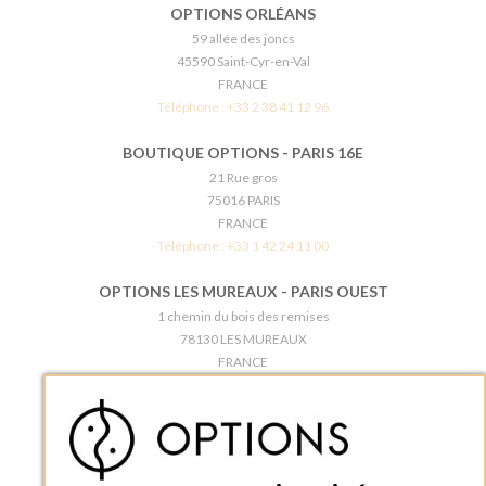
OPTIONS ORLÉANS
59 allée des joncs
45590 Saint-Cyr-en-Val
FRANCE
Téléphone :
+33 2 38 41 12 96
BOUTIQUE OPTIONS - PARIS 16E
21 Rue gros
75016 PARIS
FRANCE
Téléphone :
+33 1 42 24 11 00
OPTIONS LES MUREAUX - PARIS OUEST
1 chemin du bois des remises
78130 LES MUREAUX
FRANCE
Téléphone :
+33 1 34 92 20 00
BOUTIQUE OPTIONS - PARIS 5E
5 quai de la tournelle
75005 Paris