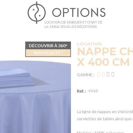
LOCATION DE MOBILIER ET D’ART DE
LA TABLE POUR LES RÉCEPTIONS
LOCATION
DÉCOUVRIR À 360°
NAPPE CH
NOUVEAUTÉ !
X 400 CM
GAMME :
Réf. :
9949
La ligne de nappes en chintz b
serviettes de tables ainsi que
Matière : 100% polyester.