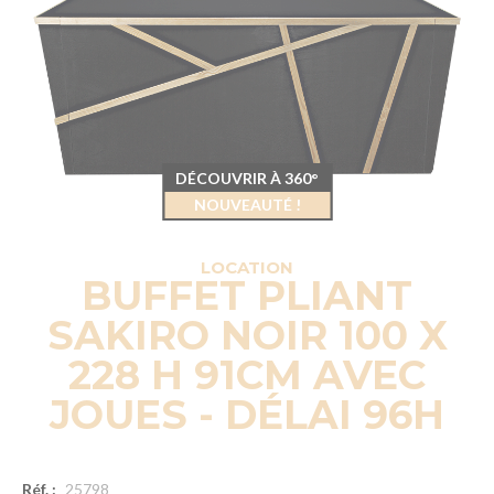
DÉCOUVRIR À 360°
NOUVEAUTÉ !
LOCATION
BUFFET PLIANT
SAKIRO NOIR 100 X
228 H 91CM AVEC
JOUES - DÉLAI 96H
Réf. :
25798