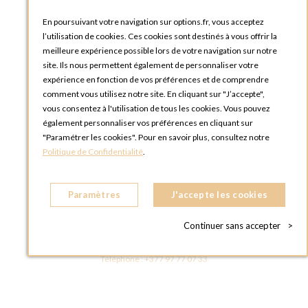
En poursuivant votre navigation sur options.fr, vous acceptez
OPTIONS ROUEN
l’utilisation de cookies. Ces cookies sont destinés à vous offrir la
Rue du Clos Tellier
meilleure expérience possible lors de votre navigation sur notre
76800 Saint-Etienne-du-Rouvray
site. Ils nous permettent également de personnaliser votre
FRANCE
expérience en fonction de vos préférences et de comprendre
Téléphone :
+33 2 35 08 38 53
comment vous utilisez notre site. En cliquant sur "J’accepte",
vous consentez à l'utilisation de tous les cookies. Vous pouvez
OPTIONS TOULOUSE
également personnaliser vos préférences en cliquant sur
6 rue Gaye Marie, ZAC de Saint-Martin du Touch
"Paramétrer les cookies". Pour en savoir plus, consultez notre
31300 Toulouse
Politique de Confidentialité
.
FRANCE
Téléphone :
+33 5 34 25 11 00
Paramètres
J'accepte les cookies
OPTIONS MC
Eden Tower - 25 Boulevard de Belgique
Continuer sans accepter
>
98000 Monaco
MONACO
Téléphone :
+377 97 77 07 33