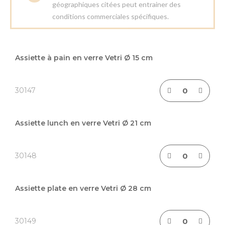
géographiques citées peut entrainer des
conditions commerciales spécifiques.
Articles
du
Assiette à pain en verre Vetri Ø 15 cm
produit
groupé
30147
Assiette lunch en verre Vetri Ø 21 cm
30148
Assiette plate en verre Vetri Ø 28 cm
30149