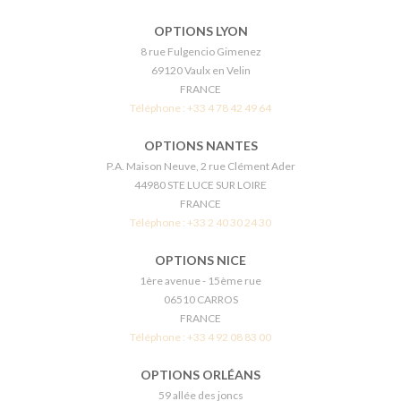
OPTIONS LYON
8 rue Fulgencio Gimenez
69120 Vaulx en Velin
FRANCE
Téléphone :
+33 4 78 42 49 64
OPTIONS NANTES
P.A. Maison Neuve, 2 rue Clément Ader
44980 STE LUCE SUR LOIRE
FRANCE
Téléphone :
+33 2 40 30 24 30
OPTIONS NICE
1ère avenue - 15ème rue
06510 CARROS
FRANCE
Téléphone :
+33 4 92 08 83 00
OPTIONS ORLÉANS
59 allée des joncs