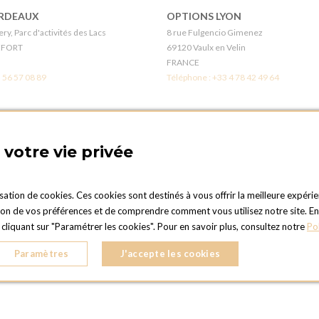
RDEAUX
OPTIONS LYON
ry, Parc d'activités des Lacs
8 rue Fulgencio Gimenez
EFORT
69120 Vaulx en Velin
FRANCE
 56 57 08 89
Téléphone :
+33 4 78 42 49 64
LÉANS
BOUTIQUE OPTIONS - PARIS 1
s
21 Rue gros
votre vie privée
en-Val
75016 PARIS
FRANCE
 38 41 12 96
Téléphone :
+33 1 42 24 11 00
isation de cookies. Ces cookies sont destinés à vous offrir la meilleure expérie
 de vos préférences et de comprendre comment vous utilisez notre site. En cli
UEN
OPTIONS TOULOUSE
liquant sur "Paramétrer les cookies". Pour en savoir plus, consultez notre
Po
er
6 rue Gaye Marie, ZAC de Saint-Martin 
nne-du-Rouvray
31300 Toulouse
Paramètres
J'accepte les cookies
FRANCE
 35 08 38 53
Téléphone :
+33 5 34 25 11 00