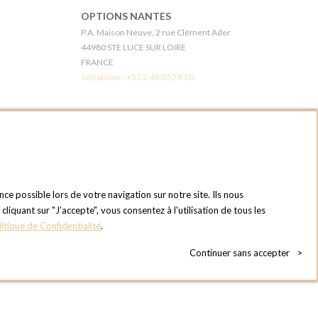
OPTIONS NANTES
P.A. Maison Neuve, 2 rue Clément Ader
44980 STE LUCE SUR LOIRE
FRANCE
Téléphone :
+33 2 40 30 24 30
6E
OPTIONS LES MUREAUX - PARIS OUEST
1 chemin du bois des remises
78130 LES MUREAUX
FRANCE
Téléphone :
+33 1 34 92 20 00
nce possible lors de votre navigation sur notre site. Ils nous
quant sur "J’accepte", vous consentez à l'utilisation de tous les
OPTIONS MC
litique de Confidentialité
.
du Touch
Eden Tower - 25 Boulevard de Belgique
98000 Monaco
Continuer sans accepter
>
MONACO
Téléphone :
+377 97 77 07 33